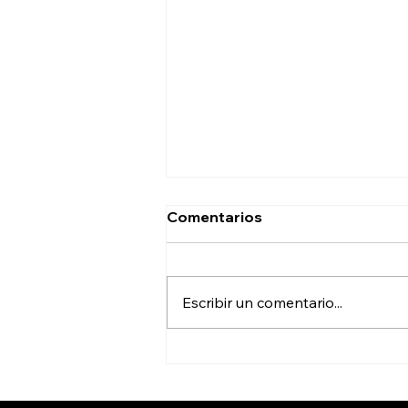
Comentarios
Escribir un comentario...
Nuevo paquete de obras
para seguir con el cambio
en Axtla de Terrazas