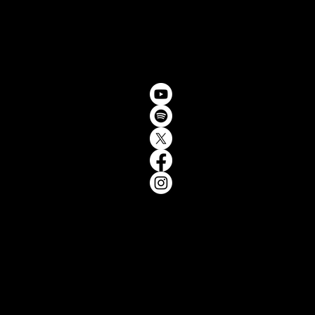
con
sotro
encia
ketin
licid