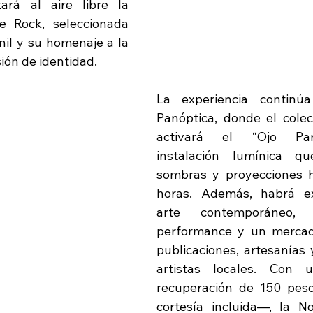
rá al aire libre la 
e Rock, seleccionada 
nil y su homenaje a la 
ón de identidad.
La experiencia continúa
Panóptica, donde el cole
activará el “Ojo Panó
instalación lumínica qu
sombras y proyecciones h
horas. Además, habrá ex
arte contemporáneo, 
performance y un mercado
publicaciones, artesanías 
artistas locales. Con 
recuperación de 150 pes
cortesía incluida—, la N