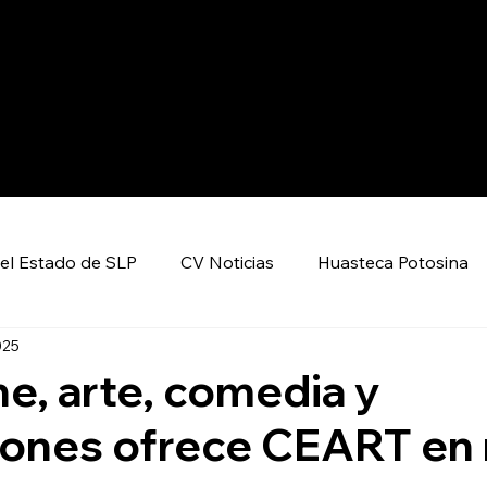
el Estado de SLP
CV Noticias
Huasteca Potosina
025
Nacional CV
Internacional CV
Deportes
ne, arte, comedia y
iones ofrece CEART en
encia y Tecnología
Economía
Política