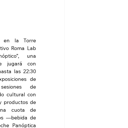
 en la Torre 
ctivo Roma Lab 
ptico”, una 
e jugará con 
asta las 22:30 
posiciones de 
sesiones de 
 cultural con 
y productos de 
una cuota de 
os —bebida de 
oche Panóptica 