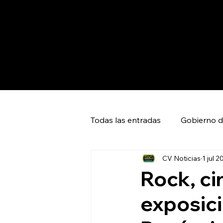
Todas las entradas
Gobierno d
CV Noticias
1 jul 2
Capital SLP
Ciudad Valles
Rock, ci
exposic
Huasteca Global News
Ci