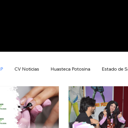
LP
CV Noticias
Huasteca Potosina
Estado de S
rtes
Entretenimiento
Local
Huasteca Global 