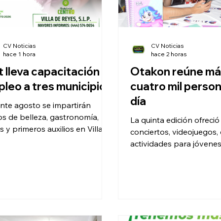
CV Noticias
CV Noticias
hace 1 hora
hace 2 horas
t lleva capacitación y
Otakon reúne más de
leo a tres municipios
cuatro mil perso
día
nte agosto se impartirán
os de belleza, gastronomía,
La quinta edición ofreci
s y primeros auxilios en Villa
conciertos, videojuegos,
eyes, Soledad y Zaragoza.
actividades para jóvenes,
niños y familias.