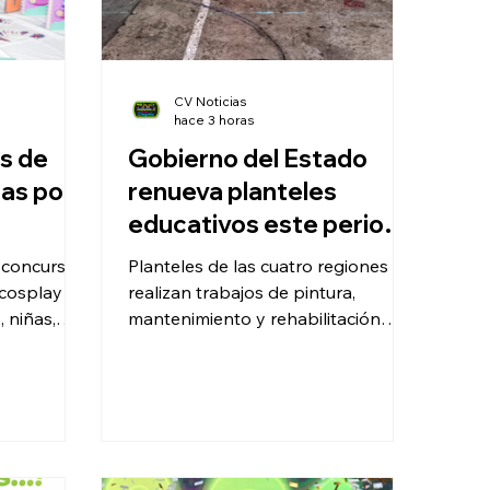
CV Noticias
hace 3 horas
Gobierno del Estado
nas por
renueva planteles
educativos este periodo
vacacional
ó concursos,
Planteles de las cuatro regiones
 cosplay y
realizan trabajos de pintura,
 niñas,
mantenimiento y rehabilitación
antes del ciclo escolar 2026-2027.