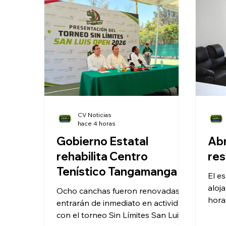
CV Noticias
hace 4 horas
Gobierno Estatal
Abr
rehabilita Centro
res
Tenístico Tangamanga y
El e
presenta torneo San
aloj
Ocho canchas fueron renovadas y
Luis Open 2026
hora
entrarán de inmediato en actividad
psico
con el torneo Sin Límites San Luis
enfe