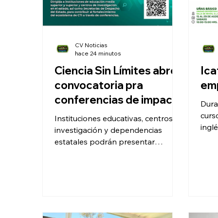
CV Noticias
hace 24 minutos
Ciencia Sin Límites abre
Ica
convocatoria pra
emp
conferencias de impacto
Dura
curs
Instituciones educativas, centros de
inglé
investigación y dependencias
de R
estatales podrán presentar
propuestas hasta el 19 de agosto.