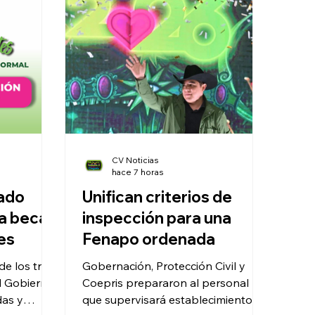
CV Noticias
hace 7 horas
tado
Unifican criterios de
ra becas
inspección para una
es
Fenapo ordenada
e los tres
Gobernación, Protección Civil y
l Gobierno
Coepris prepararon al personal
das y
que supervisará establecimientos,