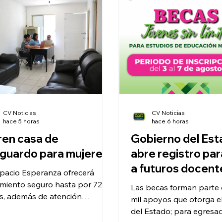
CV Noticias
CV Noticias
hace 5 horas
hace 6 horas
en casa de
Gobierno del Es
guardo para mujeres
abre registro pa
a futuros docent
spacio Esperanza ofrecerá
amiento seguro hasta por 72
Las becas forman parte d
s, además de atención
mil apoyos que otorga e
lógica, jurídica, social y de
del Estado; para egresa
rmería.