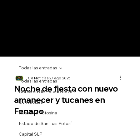
Todas las entradas
CV Noticias
27 ago 2025
Todas las entradas
Noche de fiesta con nuevo
Gobierno del Estado de SLP
amanecer y tucanes en
CV Noticias
Fenapo
Huasteca Potosina
Estado de San Luis Potosí
Capital SLP