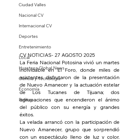
Ciudad Valles
Nacional CV
Internacional CV
Deportes
Entretenimiento
CV NOTICIAS- 27 AGOSTO 2025
Local
La Feria Nacional Potosina vivió un martes 
Huasteca Global News
inolvidable en El Foro, donde miles de 
asistentes disfrutaron de la presentación 
Ciencia y Tecnología
de Nuevo Amanecer y la actuación estelar 
Economía
de Los Tucanes de Tijuana; dos 
agrupaciones que encendieron el ánimo 
Política
del público con su energía y grandes 
éxitos.
La velada arrancó con la participación de 
Nuevo Amanecer, grupo que sorprendió 
con un espectáculo lleno de luz y color, 