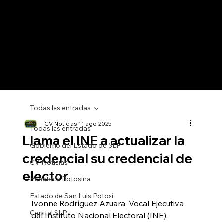
Todas las entradas
CV Noticias
11 ago 2025
Todas las entradas
Llama el INE a actualizar la
Gobierno del Estado de SLP
credencial su credencial de
CV Noticias
elector
Huasteca Potosina
Estado de San Luis Potosí
Ivonne Rodríguez Azuara, Vocal Ejecutiva 
Capital SLP
del Instituto Nacional Electoral (INE), 