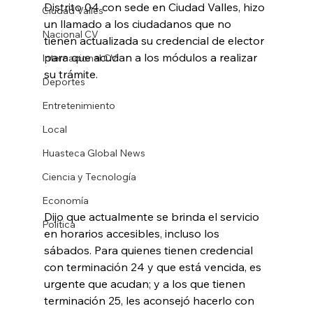
Distrito 04 con sede en Ciudad Valles, hizo 
Ciudad Valles
un llamado a los ciudadanos que no 
Nacional CV
tienen actualizada su credencial de elector 
para que acudan a los módulos a realizar 
Internacional CV
su trámite.
Deportes
Entretenimiento
Local
Huasteca Global News
Ciencia y Tecnología
Economía
Dijo que actualmente se brinda el servicio 
Política
en horarios accesibles, incluso los 
sábados. Para quienes tienen credencial 
con terminación 24 y que está vencida, es 
urgente que acudan; y a los que tienen 
terminación 25, les aconsejó hacerlo con 