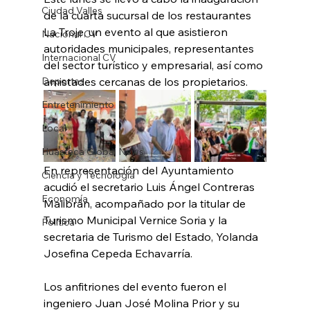
Ciudad Valles
de la cuarta sucursal de los restaurantes 
La Troje, un evento al que asistieron 
Nacional CV
autoridades municipales, representantes 
Internacional CV
del sector turístico y empresarial, así como 
Deportes
amistades cercanas de los propietarios.
Entretenimiento
Local
Huasteca Global News
En representación del Ayuntamiento 
Ciencia y Tecnología
acudió el secretario Luis Ángel Contreras 
Economía
Malibrán, acompañado por la titular de 
Turismo Municipal Vernice Soria y la 
Política
secretaria de Turismo del Estado, Yolanda 
Josefina Cepeda Echavarría.
Los anfitriones del evento fueron el 
ingeniero Juan José Molina Prior y su 