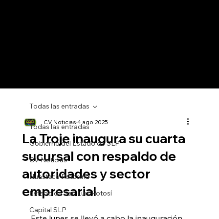
Todas las entradas
CV Noticias
4 ago 2025
Todas las entradas
La Troje inaugura su cuarta
Gobierno del Estado de SLP
sucursal con respaldo de
CV Noticias
autoridades y sector
Huasteca Potosina
empresarial
Estado de San Luis Potosí
Capital SLP
Este lunes se llevó a cabo la inauguración 