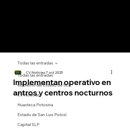
Todas las entradas
CV Noticias
7 oct 2025
Todas las entradas
Implementan operativo en
Gobierno del Estado de SLP
antros y centros nocturnos
CV Noticias
Huasteca Potosina
Estado de San Luis Potosí
Capital SLP