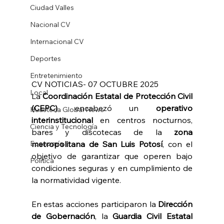
Ciudad Valles
Nacional CV
Internacional CV
Deportes
Entretenimiento
CV NOTICIAS- 07 OCTUBRE 2025
Local
La 
Coordinación Estatal de Protección Civil 
(CEPC)
 encabezó un 
operativo 
Huasteca Global News
interinstitucional
 en centros nocturnos, 
Ciencia y Tecnología
bares y discotecas de la 
zona 
metropolitana de San Luis Potosí
, con el 
Economía
objetivo de garantizar que operen bajo 
Política
condiciones seguras y en cumplimiento de 
la normatividad vigente.
En estas acciones participaron la 
Dirección 
de Gobernación
, la 
Guardia Civil Estatal 