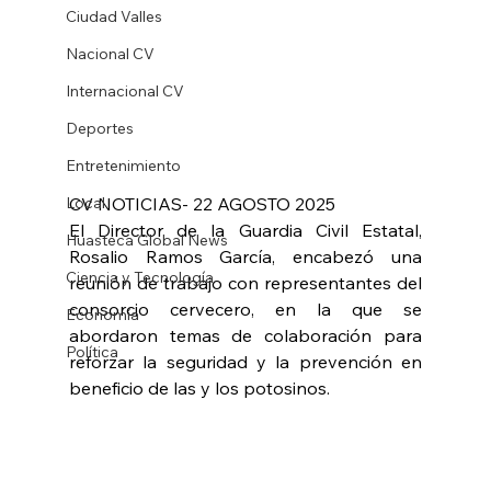
Ciudad Valles
Nacional CV
Internacional CV
Deportes
Entretenimiento
Local
CV NOTICIAS- 22 AGOSTO 2025
El Director de la Guardia Civil Estatal, 
Huasteca Global News
Rosalio Ramos García, encabezó una 
Ciencia y Tecnología
reunión de trabajo con representantes del 
consorcio cervecero, en la que se 
Economía
abordaron temas de colaboración para 
Política
reforzar la seguridad y la prevención en 
beneficio de las y los potosinos.