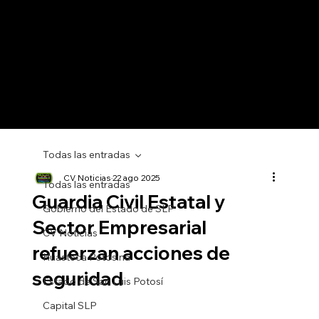
Todas las entradas
CV Noticias
22 ago 2025
Todas las entradas
Guardia Civil Estatal y
Gobierno del Estado de SLP
Sector Empresarial
CV Noticias
refuerzan acciones de
Huasteca Potosina
seguridad
Estado de San Luis Potosí
Capital SLP