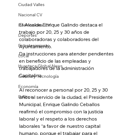
Ciudad Valles
Nacional CV
El Alcalde Enrique Galindo destaca el 
Internacional CV
trabajo por 20, 25 y 30 años de 
Deportes
colaboradoras y colaboradores del 
Entretenimiento
Ayuntamiento.
Da instrucciones para atender pendientes 
Local
en beneficio de las empleadas y 
Huasteca Global News
trabajadores de la administración 
Capitalina.
Ciencia y Tecnología
Economía
Al reconocer a personal por 20, 25 y 30 
Política
años al servicio de la ciudad, el Presidente 
Municipal, Enrique Galindo Ceballos 
reafirmó el compromiso con la justicia 
laboral y el respeto a los derechos 
laborales “a favor de nuestro capital 
humano, porque el trabajar para el 