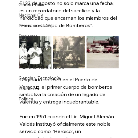
El 22 de agosto no solo marca una fecha; 
Ciudad Valles
es un recordatorio del sacrificio y la 
Nacional CV
heroicidad que encarnan los miembros del 
“Heroico Cuerpo de Bomberos”.
Internacional CV
Deportes
Entretenimiento
Local
Huasteca Global News
Ciencia y Tecnología
Originado en 1873 en el Puerto de 
Veracruz, el primer cuerpo de bomberos 
Economía
simboliza la creación de un legado de 
Política
valentía y entrega inquebrantable. 
Fue en 1951 cuando el Lic. Miguel Alemán 
Valdés instituyó oficialmente este noble 
servicio como "Heroico", un 