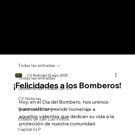
Todas las entradas
CV Noticias
22 ago 2025
Todas las entradas
¡Felicidades a los Bomberos!
Gobierno del Estado de SLP
CV Noticias
Hoy, en el Día del Bombero, nos unimos 
Huasteca Potosina
para celebrar y rendir homenaje a 
aquellos valientes que dedican su vida a la 
Estado de San Luis Potosí
protección de nuestra comunidad. 
Capital SLP