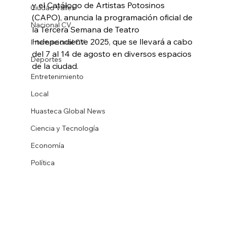
y el Catálogo de Artistas Potosinos 
Ciudad Valles
(CAPO), anuncia la programación oficial de 
Nacional CV
la Tercera Semana de Teatro 
Independiente 2025, que se llevará a cabo 
Internacional CV
del 7 al 14 de agosto en diversos espacios 
Deportes
de la ciudad.
Entretenimiento
Local
Huasteca Global News
Ciencia y Tecnología
Economía
Política