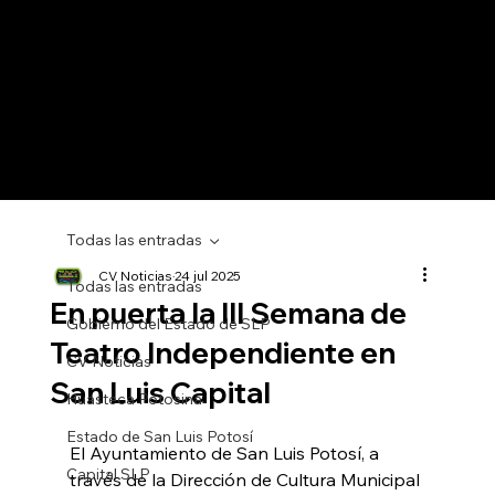
Todas las entradas
CV Noticias
24 jul 2025
Todas las entradas
En puerta la III Semana de
Gobierno del Estado de SLP
Teatro Independiente en
CV Noticias
San Luis Capital
Huasteca Potosina
Estado de San Luis Potosí
El Ayuntamiento de San Luis Potosí, a 
Capital SLP
través de la Dirección de Cultura Municipal 