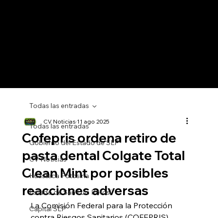
Todas las entradas
CV Noticias
11 ago 2025
Todas las entradas
Cofepris ordena retiro de
Gobierno del Estado de SLP
pasta dental Colgate Total
CV Noticias
Clean Mint por posibles
Huasteca Potosina
reacciones adversas
Estado de San Luis Potosí
La Comisión Federal para la Protección 
Capital SLP
contra Riesgos Sanitarios (COFEPRIS) 