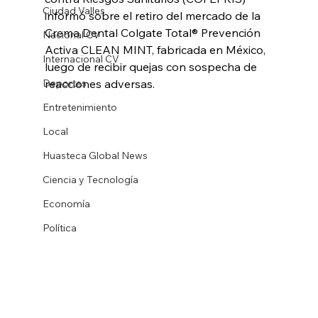
Ciudad Valles
informó sobre el retiro del mercado de la 
Crema Dental Colgate Total® Prevención 
Nacional CV
Activa CLEAN MINT, fabricada en México, 
Internacional CV
luego de recibir quejas con sospecha de 
Deportes
reacciones adversas.
Entretenimiento
Local
Huasteca Global News
Ciencia y Tecnología
Economía
Política