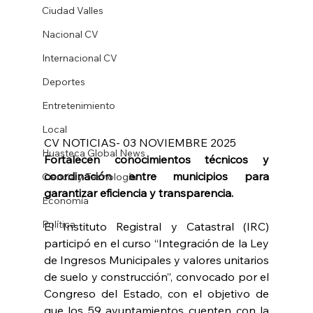
Ciudad Valles
Nacional CV
Internacional CV
Deportes
Entretenimiento
Local
CV NOTICIAS- 03 NOVIEMBRE 2025
Huasteca Global News
Fortalecen conocimientos técnicos y 
coordinación entre municipios para 
Ciencia y Tecnología
garantizar eficiencia y transparencia.
Economía
Política
El Instituto Registral y Catastral (IRC) 
participó en el curso “Integración de la Ley 
de Ingresos Municipales y valores unitarios 
de suelo y construcción”, convocado por el 
Congreso del Estado, con el objetivo de 
que los 59 ayuntamientos cuenten con la 