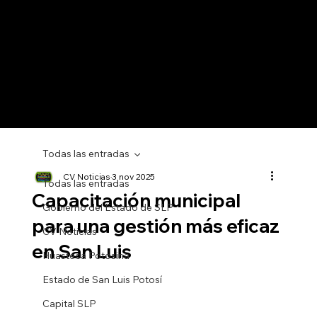
Todas las entradas
CV Noticias
3 nov 2025
Todas las entradas
Capacitación municipal
Gobierno del Estado de SLP
para una gestión más eficaz
CV Noticias
en San Luis
Huasteca Potosina
Estado de San Luis Potosí
Capital SLP