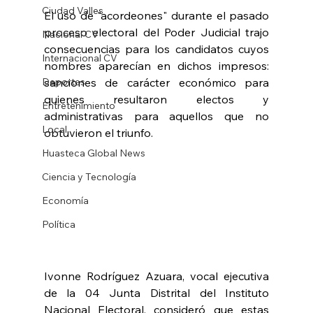
Ciudad Valles
El uso de "acordeones" durante el pasado 
proceso electoral del Poder Judicial trajo 
Nacional CV
consecuencias para los candidatos cuyos 
Internacional CV
nombres aparecían en dichos impresos: 
Deportes
sanciones de carácter económico para 
quienes resultaron electos y 
Entretenimiento
administrativas para aquellos que no 
Local
obtuvieron el triunfo.
Huasteca Global News
Ciencia y Tecnología
Economía
Política
Ivonne Rodríguez Azuara, vocal ejecutiva 
de la 04 Junta Distrital del Instituto 
Nacional Electoral, consideró que estas 