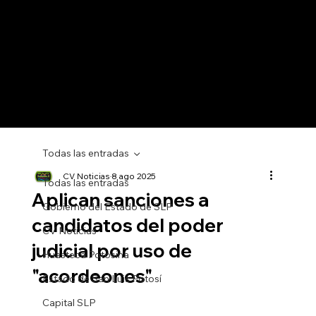
Todas las entradas
CV Noticias
8 ago 2025
Todas las entradas
Aplican sanciones a
Gobierno del Estado de SLP
candidatos del poder
CV Noticias
judicial por uso de
Huasteca Potosina
"acordeones"
Estado de San Luis Potosí
Capital SLP