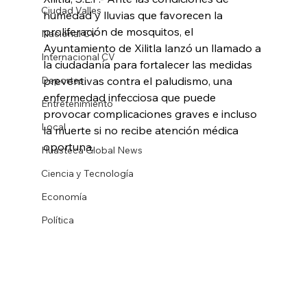
Ciudad Valles
humedad y lluvias que favorecen la 
proliferación de mosquitos, el 
Nacional CV
Ayuntamiento de Xilitla lanzó un llamado a 
Internacional CV
la ciudadanía para fortalecer las medidas 
Deportes
preventivas contra el paludismo, una 
enfermedad infecciosa que puede 
Entretenimiento
provocar complicaciones graves e incluso 
Local
la muerte si no recibe atención médica 
oportuna.
Huasteca Global News
Ciencia y Tecnología
Economía
Política