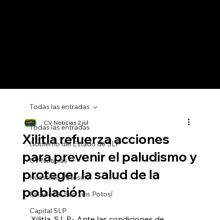
Todas las entradas
CV Noticias
2 jul
Todas las entradas
Xilitla refuerza acciones
Gobierno del Estado de SLP
para prevenir el paludismo y
CV Noticias
proteger la salud de la
Huasteca Potosina
población
Estado de San Luis Potosí
Capital SLP
Xilitla, S.L.P.- Ante las condiciones de 