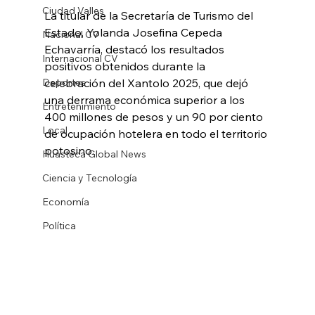
Ciudad Valles
La titular de la Secretaría de Turismo del 
Estado, Yolanda Josefina Cepeda 
Nacional CV
Echavarría, destacó los resultados 
Internacional CV
positivos obtenidos durante la 
Deportes
celebración del Xantolo 2025, que dejó 
una derrama económica superior a los 
Entretenimiento
400 millones de pesos y un 90 por ciento 
Local
de ocupación hotelera en todo el territorio 
potosino.
Huasteca Global News
Ciencia y Tecnología
Economía
Política