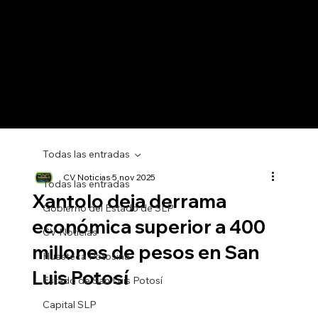
Todas las entradas
CV Noticias
5 nov 2025
Todas las entradas
Xantolo deja derrama
Gobierno del Estado de SLP
económica superior a 400
CV Noticias
millones de pesos en San
Huasteca Potosina
Luis Potosí
Estado de San Luis Potosí
Capital SLP