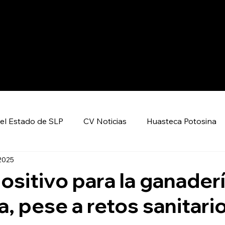
el Estado de SLP
CV Noticias
Huasteca Potosina
2025
Nacional CV
Internacional CV
Deportes
ositivo para la ganaderí
, pese a retos sanitari
encia y Tecnología
Economía
Política