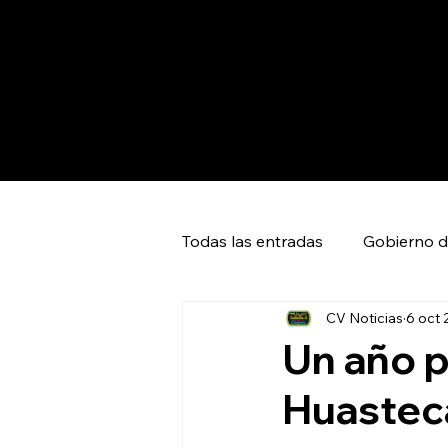
Todas las entradas
Gobierno d
CV Noticias
6 oct 
Capital SLP
Ciudad Valles
Un año p
Huasteca
Huasteca Global News
Ci