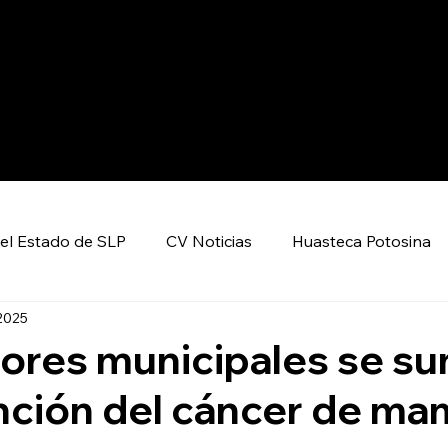
el Estado de SLP
CV Noticias
Huasteca Potosina
2025
Nacional CV
Internacional CV
Deportes
ores municipales se s
nción del cáncer de ma
encia y Tecnología
Economía
Política