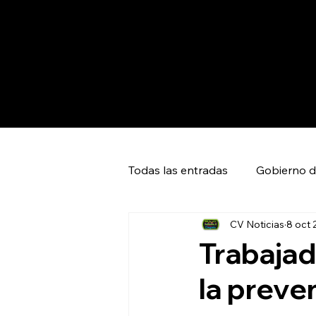
Todas las entradas
Gobierno d
CV Noticias
8 oct 
Capital SLP
Ciudad Valles
Trabajad
la preve
Huasteca Global News
Ci