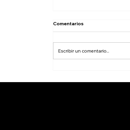
Comentarios
Escribir un comentario...
El Gobernador Ricardo
Gallardo Garantiza
entrega de útiles escolares
a las cuatro regiones del
estado