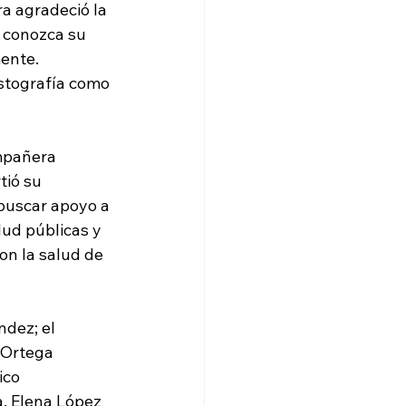
a agradeció la 
 conozca su 
ente. 
stografía como 
mpañera 
ió su 
 buscar apoyo a 
lud públicas y 
on la salud de 
dez; el 
 Ortega 
ico 
a. Elena López 