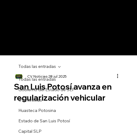
Todas las entradas
CV Noticias
28 jul 2025
Todas las entradas
San Luis Potosí avanza en
Gobierno del Estado de SLP
regularización vehicular
CV Noticias
Huasteca Potosina
Estado de San Luis Potosí
Capital SLP