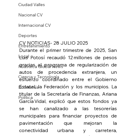
Ciudad Valles
Nacional CV
Internacional CV
Deportes
CV NOTICIAS- 28 JULIO 2025
Entretenimiento
Durante el primer trimestre de 2025, San 
Local
Luis Potosí recaudó 12 millones de pesos 
gracias al programa de regularización de 
Huasteca Global News
autos de procedencia extranjera, un 
Ciencia y Tecnología
esfuerzo coordinado entre el Gobierno 
Estatal, la Federación y los municipios. La 
Economía
titular de la Secretaría de Finanzas, Ariana 
Política
García Vidal, explicó que estos fondos ya 
se han canalizado a las tesorerías 
municipales para financiar proyectos de 
pavimentación que mejoran la 
conectividad urbana y carretera, 