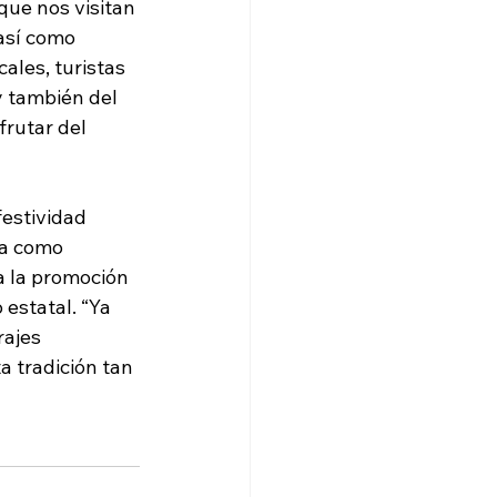
que nos visitan 
así como 
ales, turistas 
y también del 
frutar del 
festividad 
a como 
 a la promoción 
estatal. “Ya 
ajes 
a tradición tan 