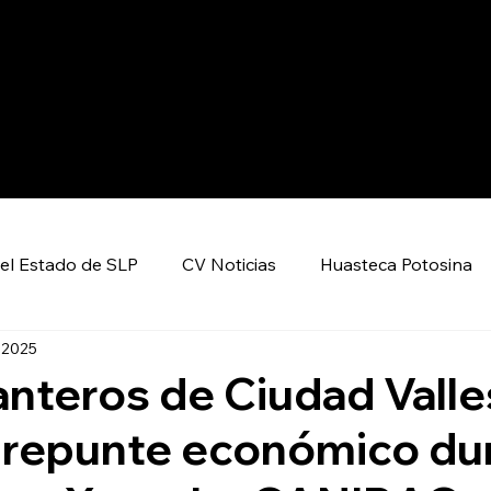
el Estado de SLP
CV Noticias
Huasteca Potosina
 2025
Nacional CV
Internacional CV
Deportes
nteros de Ciudad Valle
 repunte económico du
encia y Tecnología
Economía
Política