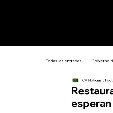
Todas las entradas
Gobierno d
CV Noticias
31 oct
Capital SLP
Ciudad Valles
Restaura
esperan
Huasteca Global News
Ci