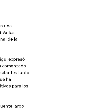
an una 
 Valles, 
nal de la 
igui expresó 
ha comenzado 
isitantes tanto 
ue ha 
tivas para los 
uente largo 