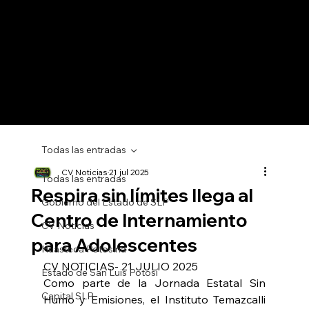
Todas las entradas
CV Noticias
21 jul 2025
Todas las entradas
Respira sin límites llega al
Gobierno del Estado de SLP
Centro de Internamiento
CV Noticias
para Adolescentes
Huasteca Potosina
CV NOTICIAS- 21 JULIO 2025
Estado de San Luis Potosí
Como parte de la Jornada Estatal Sin 
Capital SLP
Humo y Emisiones, el Instituto Temazcalli 