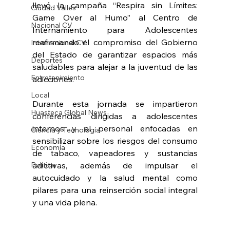
llevó la campaña “Respira sin Límites: 
Ciudad Valles
Game Over al Humo” al Centro de 
Nacional CV
Internamiento para Adolescentes 
reafirmando el compromiso del Gobierno 
Internacional CV
del Estado de garantizar espacios más 
Deportes
saludables para alejar a la juventud de las 
Entretenimiento
adicciones.
Local
Durante esta jornada se impartieron 
Huasteca Global News
conferencias dirigidas a adolescentes 
internos y al personal enfocadas en 
Ciencia y Tecnología
sensibilizar sobre los riesgos del consumo 
Economía
de tabaco, vapeadores y sustancias 
Política
adictivas, además de impulsar el 
autocuidado y la salud mental como 
pilares para una reinserción social integral 
y una vida plena.