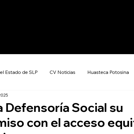
el Estado de SLP
CV Noticias
Huasteca Potosina
 2025
Nacional CV
Internacional CV
Deportes
 Defensoría Social su
so con el acceso equi
encia y Tecnología
Economía
Política