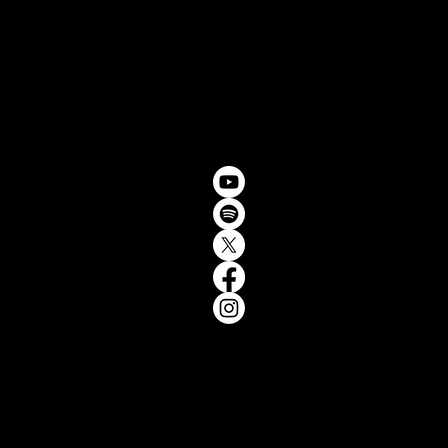
úncia
con
sotro
encia
ketin