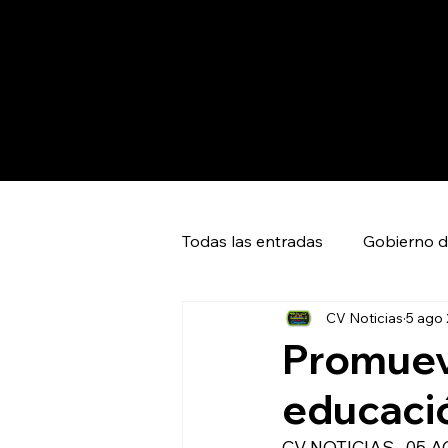
Todas las entradas
Gobierno d
CV Noticias
5 ago
Capital SLP
Ciudad Valles
Promuev
educació
Huasteca Global News
Ci
CV NOTICIAS- 05 