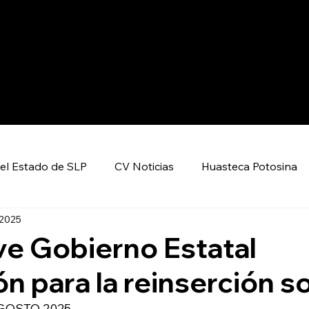
el Estado de SLP
CV Noticias
Huasteca Potosina
 2025
Nacional CV
Internacional CV
Deportes
e Gobierno Estatal
n para la reinserción so
encia y Tecnología
Economía
Política
AGOSTO 2025