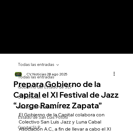
Todas las entradas
CV Noticias
28 ago 2025
Todas las entradas
Prepara Gobierno de la
Gobierno del Estado de SLP
Capital el XI Festival de Jazz
CV Noticias
“Jorge Ramírez Zapata”
Huasteca Potosina
El Gobierno de la Capital colabora con 
Estado de San Luis Potosí
Colectivo San Luis Jazz y Luna Cabal 
Capital SLP
Asociación A.C., a fin de llevar a cabo el XI 