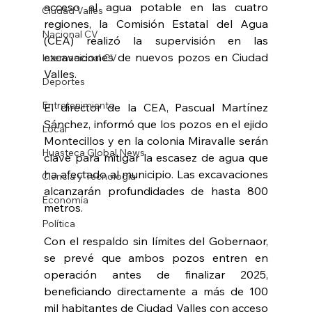
acceso al agua potable en las cuatro 
Ciudad Valles
regiones, la Comisión Estatal del Agua 
Nacional CV
(CEA) realizó la supervisión en las 
excavaciones de nuevos pozos en Ciudad 
Internacional CV
Valles.
Deportes
Entretenimiento
El director de la CEA, Pascual Martínez 
Sánchez, informó que los pozos en el ejido 
Local
Montecillos y en la colonia Miravalle serán 
Huasteca Global News
clave para mitigar la escasez de agua que 
ha afectado al municipio. Las excavaciones 
Ciencia y Tecnología
alcanzarán profundidades de hasta 800 
Economía
metros.
Política
Con el respaldo sin límites del Gobernaor, 
se prevé que ambos pozos entren en 
operación antes de finalizar 2025, 
beneficiando directamente a más de 100 
mil habitantes de Ciudad Valles con acceso 