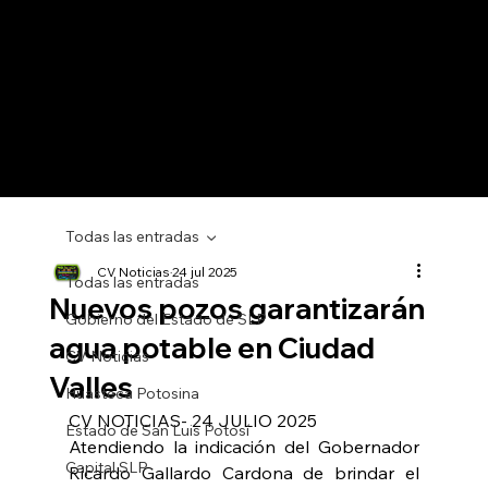
Todas las entradas
CV Noticias
24 jul 2025
Todas las entradas
Nuevos pozos garantizarán
Gobierno del Estado de SLP
agua potable en Ciudad
CV Noticias
Valles
Huasteca Potosina
CV NOTICIAS- 24 JULIO 2025
Estado de San Luis Potosí
Atendiendo la indicación del Gobernador 
Capital SLP
Ricardo Gallardo Cardona de brindar el 