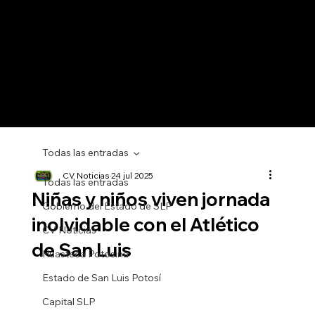
Todas las entradas
CV Noticias
24 jul 2025
Todas las entradas
Niñas y niños viven jornada
Gobierno del Estado de SLP
inolvidable con el Atlético
CV Noticias
de San Luis
Huasteca Potosina
Estado de San Luis Potosí
Capital SLP