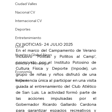
Ciudad Valles
Nacional CV
Internacional CV
Deportes
Entretenimiento
CV NOTICIAS- 24 JULIO 2025
Local
En el marco del Campamento de Verano 
Huasteca Global News
Inclusivo “Pollitas y Pollitos al Camp”, 
promovido por el Instituto Potosino de 
Ciencia y Tecnología
Cultura Física y Deporte (Inpode), un 
Economía
grupo de niñas y niños disfrutó de una 
experiencia única al participar en una visita 
Política
guiada al entrenamiento del Club Atlético 
de San Luis. La actividad formó parte de 
las acciones impulsadas por el 
Gobernador Ricardo Gallardo Cardona 
para garantizar espacios recreativos y 