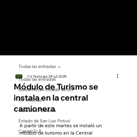
Todas las entradas
CV Noticias
29 jul 2025
Todas las entradas
Módulo de Turismo se
Gobierno del Estado de SLP
instala en la central
CV Noticias
camionera
Huasteca Potosina
Estado de San Luis Potosí
A partir de este martes se instaló un 
Capital SLP
módulo de turismo en la Central 