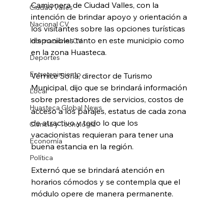
Camionera de Ciudad Valles, con la 
Ciudad Valles
intención de brindar apoyo y orientación a 
Nacional CV
los visitantes sobre las opciones turísticas 
disponibles tanto en este municipio como 
Internacional CV
en la zona Huasteca.
Deportes
Entretenimiento
Vernice Soria, director de Turismo 
Municipal, dijo que se brindará información 
Local
sobre prestadores de servicios, costos de 
Huasteca Global News
acceso a los parajes, estatus de cada zona 
de atractivo y todo lo que los 
Ciencia y Tecnología
vacacionistas requieran para tener una 
Economía
buena estancia en la región.
Política
Externó que se brindará atención en 
horarios cómodos y se contempla que el 
módulo opere de manera permanente.