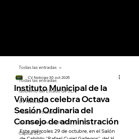
Todas las entradas
CV Noticias
30 oct 2025
Todas las entradas
Instituto Municipal de la
Gobierno del Estado de SLP
Vivienda celebra Octava
CV Noticias
Sesión Ordinaria del
Huasteca Potosina
Consejo de administración
Estado de San Luis Potosí
Este miércoles 29 de octubre, en el Salón 
Capital SLP
de Cabildo “Rafael Curiel Gallegos”, del H. 