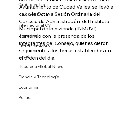
Ciudad Valles
Ayuntamiento de Ciudad Valles, se llevó a 
cabo la Octava Sesión Ordinaria del 
Nacional CV
Consejo de Administración, del Instituto 
Internacional CV
Municipal de la Vivienda (INMUVI), 
Deportes
contando con la presencia de los 
integrantes del Consejo, quienes dieron 
Entretenimiento
seguimiento a los temas establecidos en 
Local
el orden del día.
Huasteca Global News
Ciencia y Tecnología
Economía
Política