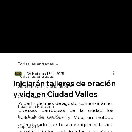
Todas las entradas
CV Noticias
18 jul 2025
Todas las entradas
Iniciarán talleres de oración
Gobierno del Estado de SLP
y vida en Ciudad Valles
CV Noticias
A partir del mes de agosto comenzarán en 
Huasteca Potosina
diversas parroquias de la ciudad los 
Estado de San Luis Potosí
Talleres de Oración y Vida, un método 
estructurado que busca enriquecer la vida 
Capital SLP
espiritual de los participantes a través de 