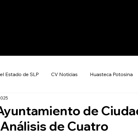
el Estado de SLP
CV Noticias
Huasteca Potosina
 2025
Nacional CV
Internacional CV
Deportes
l Ayuntamiento de Ciuda
l Análisis de Cuatro
encia y Tecnología
Economía
Política