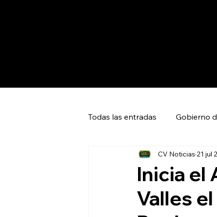
Todas las entradas
Gobierno d
CV Noticias
21 jul
Capital SLP
Ciudad Valles
Inicia e
Valles e
Huasteca Global News
Ci