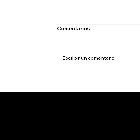
Comentarios
Escribir un comentario...
Ciencia Sin Límites abre
convocatoria pra
conferencias de impacto