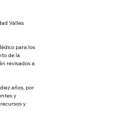
dad Valles 
édico para los 
to de la 
án revisados a 
iez años, por 
ntes y 
recursos y 