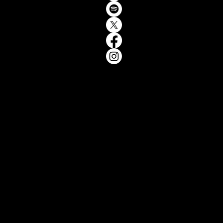
encia
ketin
licid
so de