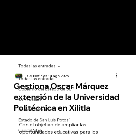
Todas las entradas
CV Noticias
14 ago 2025
Todas las entradas
Gestiona Oscar Márquez
Gobierno del Estado de SLP
extensión de la Universidad
CV Noticias
Politécnica en Xilitla
Huasteca Potosina
Estado de San Luis Potosí
Con el objetivo de ampliar las 
Capital SLP
oportunidades educativas para los 