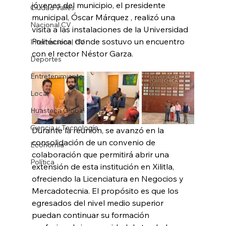
jóvenes del municipio, el presidente 
Ciudad Valles
municipal, Óscar Márquez , realizó una 
Nacional CV
visita a las instalaciones de la Universidad 
Politécnica, donde sostuvo un encuentro 
Internacional CV
con el rector Néstor Garza.
Deportes
Entretenimiento
Local
Huasteca Global News
Ciencia y Tecnología
Durante la reunión, se avanzó en la 
consolidación de un convenio de 
Economía
colaboración que permitirá abrir una 
Política
extensión de esta institución en Xilitla, 
ofreciendo la Licenciatura en Negocios y 
Mercadotecnia. El propósito es que los 
egresados del nivel medio superior 
puedan continuar su formación 