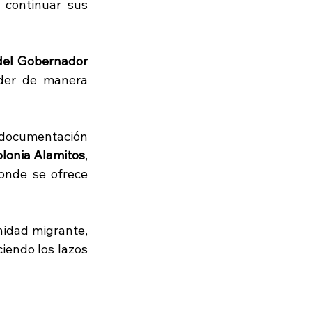
continuar sus 
del Gobernador 
der de manera 
 documentación 
colonia Alamitos
, 
donde se ofrece 
idad migrante, 
iendo los lazos 