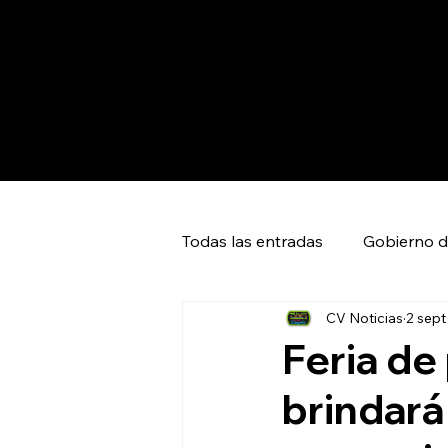
Todas las entradas
Gobierno d
CV Noticias
2 sept
Capital SLP
Ciudad Valles
Feria de
brindará
Huasteca Global News
Ci