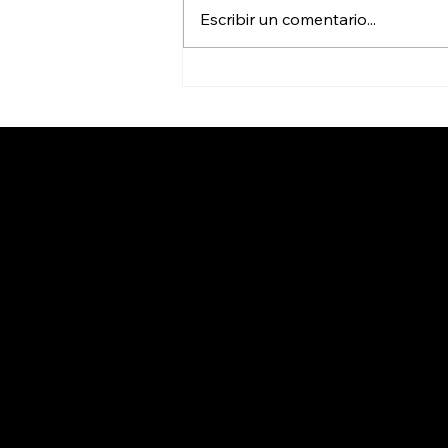
Escribir un comentario...
Lista la App “Mi Taxi” para
el transporte seguro en
San Luis Potosí
Somos el grupo radiofónico y de
comunicación más importante de
Ciudad Valles y la Huasteca
Potosina, nuestras estaciones son
líderes de audiencia y lo han sido