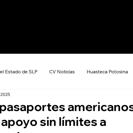
el Estado de SLP
CV Noticias
Huasteca Potosina
 2025
Nacional CV
Internacional CV
Deportes
 pasaportes americano
 apoyo sin límites a
encia y Tecnología
Economía
Política