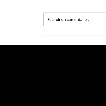
Escribir un comentario...
Lista la App “Mi Taxi” para
el transporte seguro en
San Luis Potosí
Somos el grupo radiofónico y de
comunicación más importante de