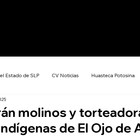
el Estado de SLP
CV Noticias
Huasteca Potosina
2025
Nacional CV
Internacional CV
Deportes
án molinos y torteador
 indígenas de El Ojo de
encia y Tecnología
Economía
Política