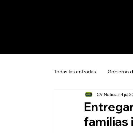
Todas las entradas
Gobierno d
CV Noticias
4 jul 
Capital SLP
Ciudad Valles
Entregar
familias
Huasteca Global News
Ci