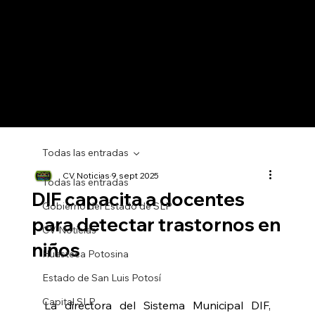
Todas las entradas
CV Noticias
9 sept 2025
Todas las entradas
DIF capacita a docentes
Gobierno del Estado de SLP
para detectar trastornos en
CV Noticias
niños
Huasteca Potosina
Estado de San Luis Potosí
Capital SLP
La directora del Sistema Municipal DIF, 