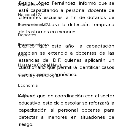
Betina López Fernández, informó que se 
Ciudad Valles
está capacitando a personal docente de 
Nacional CV
diferentes escuelas, a fin de dotarlos de 
herramienta para la detección temprana 
Internacional CV
de trastornos en menores.
Deportes
Entretenimiento
Explicó que este año la capacitación 
también se extendió a docentes de las 
Local
estancias del DIF, quienes aplicarán un 
Huasteca Global News
cuestionario que permitirá identificar casos 
que requieran diagnóstico.
Ciencia y Tecnología
Economía
Política
Agregó que, en coordinación con el sector 
educativo, este ciclo escolar se reforzará la 
capacitación al personal docente para 
detectar a menores en situaciones de 
riesgo.