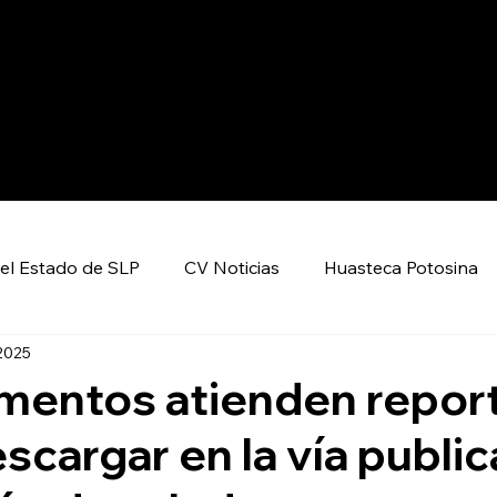
el Estado de SLP
CV Noticias
Huasteca Potosina
 2025
Nacional CV
Internacional CV
Deportes
mentos atienden repor
scargar en la vía public
encia y Tecnología
Economía
Política