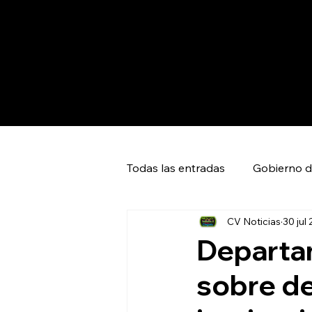
Todas las entradas
Gobierno d
CV Noticias
30 jul
Capital SLP
Ciudad Valles
Departa
sobre de
Huasteca Global News
Ci