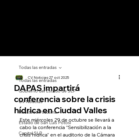
Todas las entradas
CV Noticias
27 oct 2025
Todas las entradas
DAPAS impartirá
Gobierno del Estado de SLP
conferencia sobre la crisis
CV Noticias
hídrica en Ciudad Valles
Huasteca Potosina
Este miércoles 29 de octubre se llevará a 
Estado de San Luis Potosí
cabo la conferencia “Sensibilización a la 
Capital SLP
crisis hídrica” en el auditorio de la Cámara 