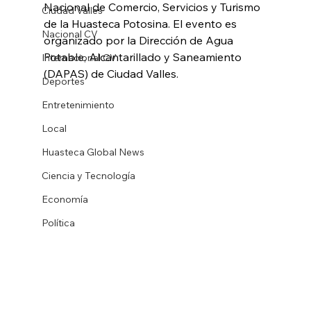
Nacional de Comercio, Servicios y Turismo 
Ciudad Valles
de la Huasteca Potosina. El evento es 
Nacional CV
organizado por la Dirección de Agua 
Potable, Alcantarillado y Saneamiento 
Internacional CV
(DAPAS) de Ciudad Valles.
Deportes
Entretenimiento
Local
Huasteca Global News
Ciencia y Tecnología
Economía
Política