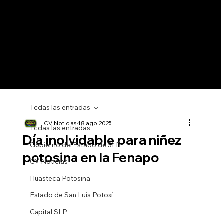
Todas las entradas
CV Noticias
18 ago 2025
Todas las entradas
Día inolvidable para niñez
Gobierno del Estado de SLP
potosina en la Fenapo
CV Noticias
Huasteca Potosina
Estado de San Luis Potosí
Capital SLP