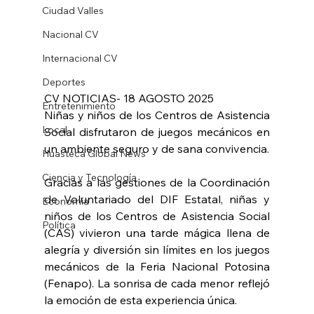
Ciudad Valles
Nacional CV
Internacional CV
Deportes
CV NOTICIAS- 18 AGOSTO 2025
Entretenimiento
Niñas y niños de los Centros de Asistencia 
Local
Social disfrutaron de juegos mecánicos en 
un ambiente seguro y de sana convivencia.
Huasteca Global News
Ciencia y Tecnología
Gracias a las gestiones de la Coordinación 
de Voluntariado del DIF Estatal, niñas y 
Economía
niños de los Centros de Asistencia Social 
Política
(CAS) vivieron una tarde mágica llena de 
alegría y diversión sin límites en los juegos 
mecánicos de la Feria Nacional Potosina 
(Fenapo). La sonrisa de cada menor reflejó 
la emoción de esta experiencia única.