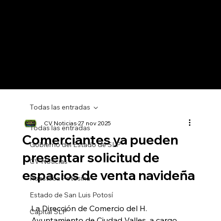
Todas las entradas
CV Noticias
27 nov 2025
Todas las entradas
Comerciantes ya pueden
Gobierno del Estado de SLP
presentar solicitud de
CV Noticias
espacios de venta navideña
Huasteca Potosina
Estado de San Luis Potosí
La Dirección de Comercio del H. 
Capital SLP
Ayuntamiento de Ciudad Valles, a cargo 