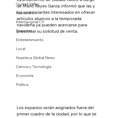
Ciudad Valles
de Mario Reyes Garza, informó que las y 
los comerciantes interesados en ofrecer 
Nacional CV
artículos alusivos a la temporada 
Internacional CV
navideña ya pueden acercarse para 
Deportes
presentar su solicitud de venta.
Entretenimiento
Local
Huasteca Global News
Ciencia y Tecnología
Economía
Política
Los espacios serán asignados fuera del 
primer cuadro de la ciudad, por lo que se 