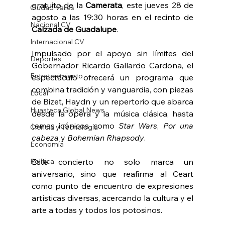
gratuito de la 
Camerata
, este jueves 28 de 
Ciudad Valles
agosto a las 19:30 horas en el recinto de 
Nacional CV
Calzada de Guadalupe
.
Internacional CV
Impulsado por el apoyo sin límites del 
Deportes
Gobernador Ricardo Gallardo Cardona, el 
Entretenimiento
espectáculo ofrecerá un programa que 
combina tradición y vanguardia, con piezas 
Local
de Bizet, Haydn y un repertorio que abarca 
Huasteca Global News
desde la ópera y la música clásica, hasta 
temas icónicos como 
Star Wars
, 
Por una 
Ciencia y Tecnología
cabeza
 y 
Bohemian Rhapsody
.
Economía
Política
Este concierto no solo marca un 
aniversario, sino que reafirma al Ceart 
como punto de encuentro de expresiones 
artísticas diversas, acercando la cultura y el 
arte a todas y todos los potosinos.