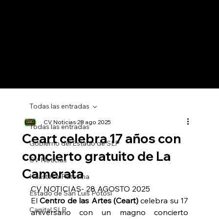
Todas las entradas
CV Noticias
28 ago 2025
Todas las entradas
Ceart celebra 17 años con
Gobierno del Estado de SLP
concierto gratuito de La
CV Noticias
Camerata
Huasteca Potosina
CV NOTICIAS- 28 AGOSTO 2025
Estado de San Luis Potosí
El 
Centro de las Artes (Ceart)
 celebra su 17 
Capital SLP
aniversario con un magno concierto 