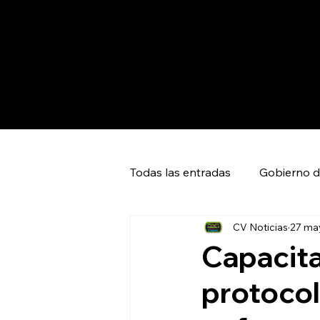
Todas las entradas
Gobierno d
CV Noticias
27 ma
Capital SLP
Ciudad Valles
Capacit
protocol
Huasteca Global News
Ci