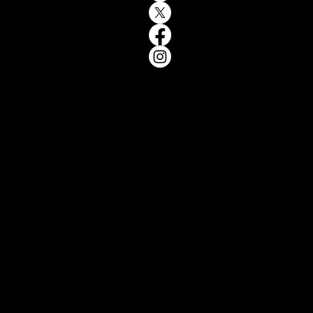
encia
ketin
licid
so de
vacid