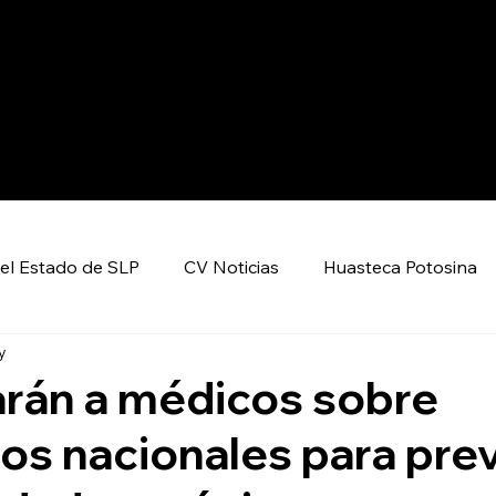
el Estado de SLP
CV Noticias
Huasteca Potosina
y
Nacional CV
Internacional CV
Deportes
arán a médicos sobre
os nacionales para pre
encia y Tecnología
Economía
Política